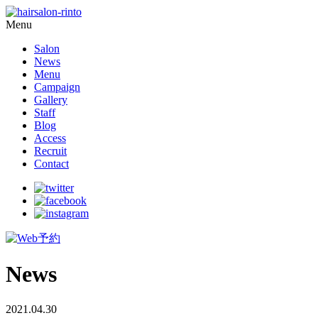
Menu
Salon
News
Menu
Campaign
Gallery
Staff
Blog
Access
Recruit
Contact
News
2021.04.30