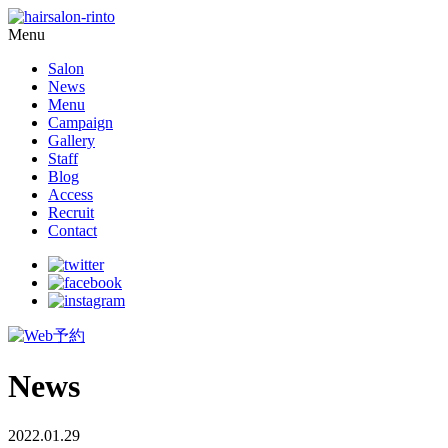
Menu
Salon
News
Menu
Campaign
Gallery
Staff
Blog
Access
Recruit
Contact
News
2022.01.29