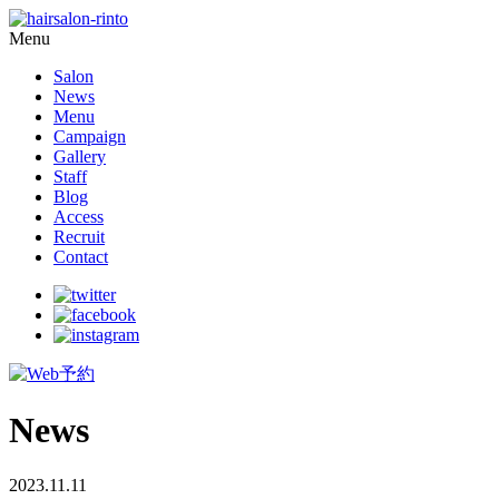
Menu
Salon
News
Menu
Campaign
Gallery
Staff
Blog
Access
Recruit
Contact
News
2023.11.11