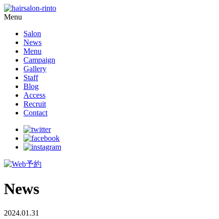
Menu
Salon
News
Menu
Campaign
Gallery
Staff
Blog
Access
Recruit
Contact
News
2024.01.31