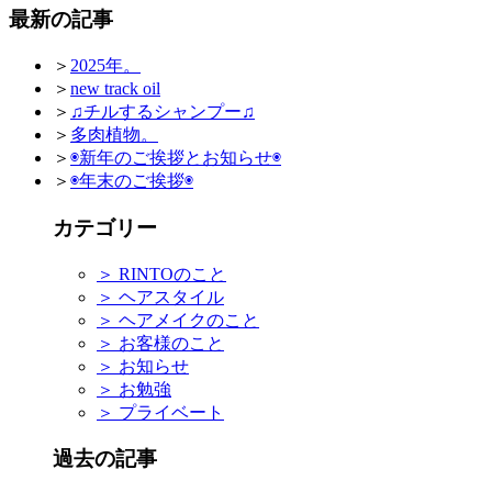
最新の記事
＞
2025年。
＞
new track oil
＞
♫チルするシャンプー♫
＞
多肉植物。
＞
◉新年のご挨拶とお知らせ◉
＞
◉年末のご挨拶◉
カテゴリー
＞
RINTOのこと
＞
ヘアスタイル
＞
ヘアメイクのこと
＞
お客様のこと
＞
お知らせ
＞
お勉強
＞
プライベート
過去の記事