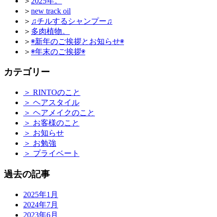
＞
2025年。
＞
new track oil
＞
♫チルするシャンプー♫
＞
多肉植物。
＞
◉新年のご挨拶とお知らせ◉
＞
◉年末のご挨拶◉
カテゴリー
＞
RINTOのこと
＞
ヘアスタイル
＞
ヘアメイクのこと
＞
お客様のこと
＞
お知らせ
＞
お勉強
＞
プライベート
過去の記事
2025年1月
2024年7月
2023年6月