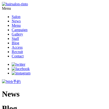
Menu
Salon
News
Menu
Campaign
Gallery
Staff
Blog
Access
Recruit
Contact
News
Blog