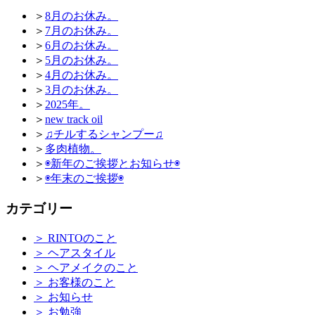
＞
8月のお休み。
＞
7月のお休み。
＞
6月のお休み。
＞
5月のお休み。
＞
4月のお休み。
＞
3月のお休み。
＞
2025年。
＞
new track oil
＞
♫チルするシャンプー♫
＞
多肉植物。
＞
◉新年のご挨拶とお知らせ◉
＞
◉年末のご挨拶◉
カテゴリー
＞
RINTOのこと
＞
ヘアスタイル
＞
ヘアメイクのこと
＞
お客様のこと
＞
お知らせ
＞
お勉強