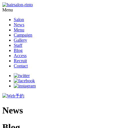
Menu
Salon
News
Menu
Campaign
Gallery
Staff
Blog
Access
Recruit
Contact
News
Blog