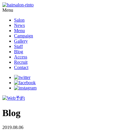
Menu
Salon
News
Menu
Campaign
Gallery
Staff
Blog
Access
Recruit
Contact
Blog
2019.08.06