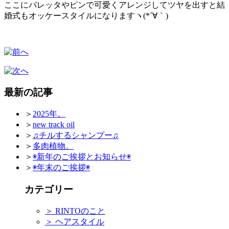
ここにバレッタやピンで可愛くアレンジしてツヤを出すと結
婚式もオッケースタイルになりますヽ(*´∀｀)
最新の記事
＞
2025年。
＞
new track oil
＞
♫チルするシャンプー♫
＞
多肉植物。
＞
◉新年のご挨拶とお知らせ◉
＞
◉年末のご挨拶◉
カテゴリー
＞
RINTOのこと
＞
ヘアスタイル