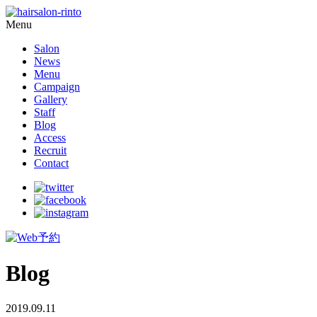
Menu
Salon
News
Menu
Campaign
Gallery
Staff
Blog
Access
Recruit
Contact
Blog
2019.09.11