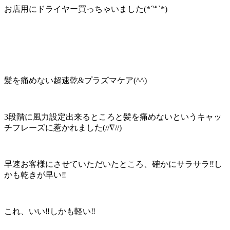
お店用にドライヤー買っちゃいました(*´꒳`*)
髪を痛めない超速乾&プラズマケア(^^)
3段階に風力設定出来るところと髪を痛めないというキャッ
チフレーズに惹かれました(//∇//)
早速お客様にさせていただいたところ、確かにサラサラ‼︎し
かも乾きが早い‼︎
これ、いい‼︎しかも軽い‼︎