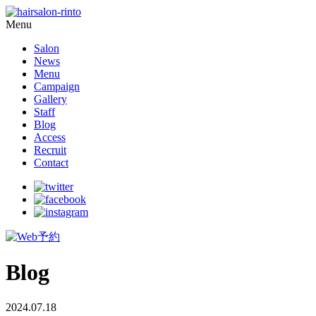
Menu
Salon
News
Menu
Campaign
Gallery
Staff
Blog
Access
Recruit
Contact
Blog
2024.07.18