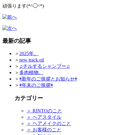
頑張ります(*^◯^*)
最新の記事
＞
2025年。
＞
new track oil
＞
♫チルするシャンプー♫
＞
多肉植物。
＞
◉新年のご挨拶とお知らせ◉
＞
◉年末のご挨拶◉
カテゴリー
＞
RINTOのこと
＞
ヘアスタイル
＞
ヘアメイクのこと
＞
お客様のこと