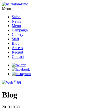
Menu
Salon
News
Menu
Campaign
Gallery
Staff
Blog
Access
Recruit
Contact
Blog
2019.10.30